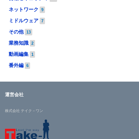
ネットワーク
9
ミドルウェア
7
その他
13
業務知識
2
動画編集
1
番外編
6
運営会社
株式会社 テイク－ワン