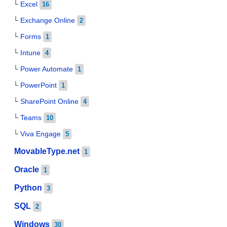
Excel
16
Exchange Online
2
Forms
1
Intune
4
Power Automate
1
PowerPoint
1
SharePoint Online
4
Teams
10
Viva Engage
5
MovableType.net
1
Oracle
1
Python
3
SQL
2
Windows
30