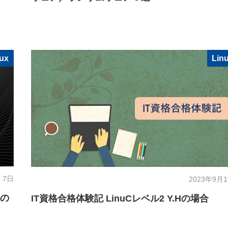
nux
Lin
 7日
2023年9月
への
IT資格合格体験記 LinuCレベル2 Y.Hの場合