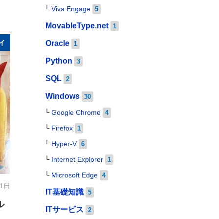
Viva Engage
5
MovableType.net
1
ィ
Oracle
1
Python
3
SQL
2
Windows
30
Google Chrome
4
Firefox
1
Hyper-V
6
Internet Explorer
1
Microsoft Edge
4
11日
IT基礎知識
5
ル
ITサービス
2