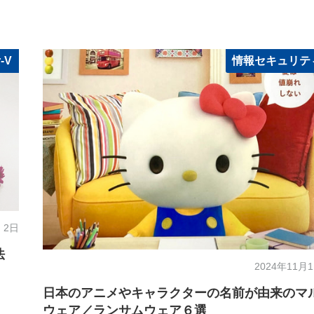
-V
情報セキュリテ
 2日
法
2024年11月
日本のアニメやキャラクターの名前が由来のマ
ウェア／ランサムウェア６選