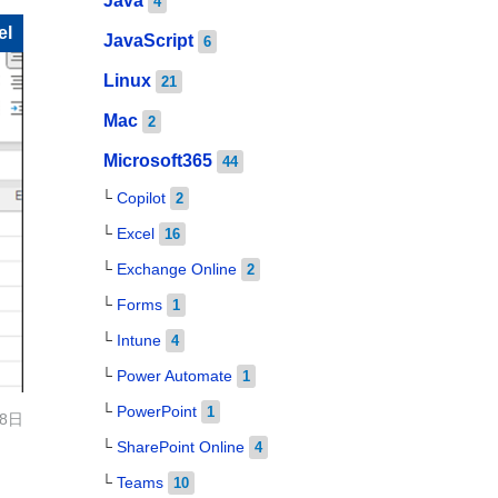
Java
4
el
JavaScript
6
Linux
21
Mac
2
Microsoft365
44
Copilot
2
Excel
16
Exchange Online
2
Forms
1
Intune
4
Power Automate
1
PowerPoint
1
 8日
SharePoint Online
4
Teams
10