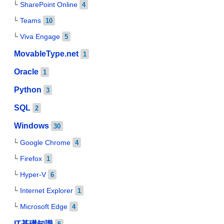
SharePoint Online
4
Teams
10
Viva Engage
5
MovableType.net
1
Oracle
1
Python
3
SQL
2
Windows
30
Google Chrome
4
Firefox
1
Hyper-V
6
Internet Explorer
1
Microsoft Edge
4
IT基礎知識