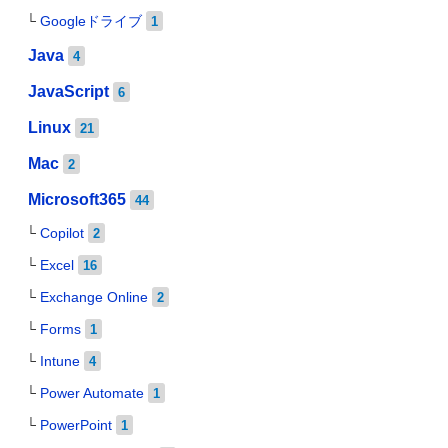
Googleドライブ
1
Java
4
JavaScript
6
Linux
21
Mac
2
Microsoft365
44
Copilot
2
Excel
16
Exchange Online
2
Forms
1
Intune
4
Power Automate
1
PowerPoint
1