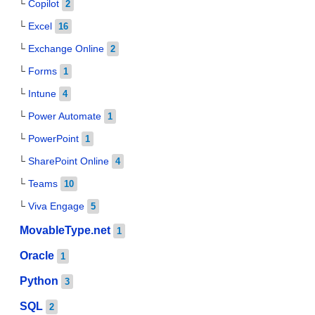
Copilot
2
Excel
16
Exchange Online
2
Forms
1
Intune
4
Power Automate
1
PowerPoint
1
SharePoint Online
4
Teams
10
Viva Engage
5
MovableType.net
1
Oracle
1
Python
3
SQL
2