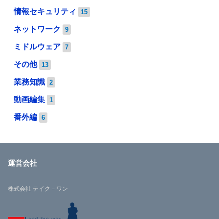
情報セキュリティ
15
ネットワーク
9
ミドルウェア
7
その他
13
業務知識
2
動画編集
1
番外編
6
運営会社
株式会社 テイク－ワン