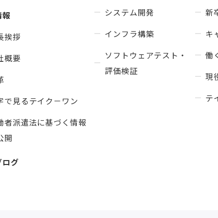
システム開発
新
情報
インフラ構築
キ
長挨拶
ソフトウェアテスト・
働
社概要
評価検証
現
革
テ
字で見るテイク－ワン
働者派遣法に基づく情報
公開
ブログ