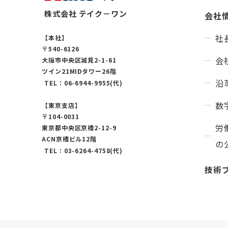
株式会社 テイク－ワン
会社
社
【本社】
〒540-6126
会
大阪市中央区城見2-1-61
ツイン21MIDタワー26階
沿
TEL：06-6944-9955(代)
数
【東京支店】
〒104-0031
労
東京都中央区京橋2-12-9
ACN京橋ビル12階
の
TEL：03-6264-4758(代)
技術