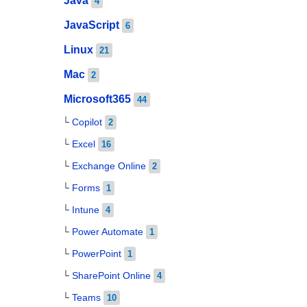
Java
4
JavaScript
6
Linux
21
Mac
2
Microsoft365
44
Copilot
2
Excel
16
Exchange Online
2
Forms
1
Intune
4
Power Automate
1
PowerPoint
1
SharePoint Online
4
Teams
10