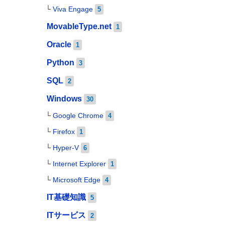
Viva Engage
5
MovableType.net
1
Oracle
1
Python
3
SQL
2
Windows
30
Google Chrome
4
Firefox
1
Hyper-V
6
Internet Explorer
1
Microsoft Edge
4
IT基礎知識
5
ITサービス
2