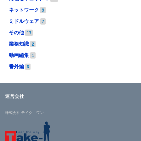
ネットワーク
9
ミドルウェア
7
その他
13
業務知識
2
動画編集
1
番外編
6
運営会社
株式会社 テイク－ワン