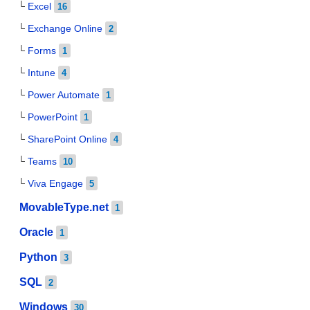
Excel
16
Exchange Online
2
Forms
1
Intune
4
Power Automate
1
PowerPoint
1
SharePoint Online
4
Teams
10
Viva Engage
5
MovableType.net
1
Oracle
1
Python
3
SQL
2
Windows
30