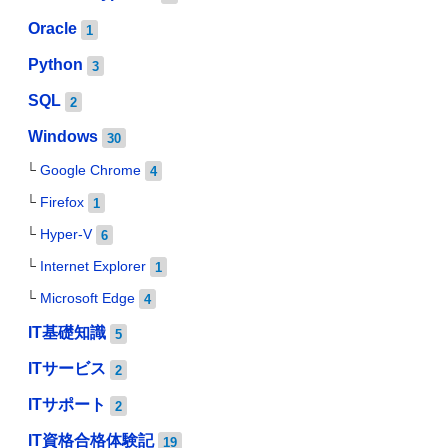
Oracle
1
Python
3
SQL
2
Windows
30
Google Chrome
4
Firefox
1
Hyper-V
6
Internet Explorer
1
Microsoft Edge
4
IT基礎知識
5
ITサービス
2
ITサポート
2
IT資格合格体験記
19