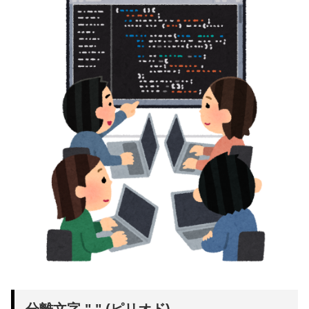
分離文字 "." (ピリオド)