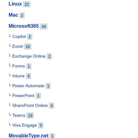
Linux
21
Mac
2
Microsoft365
44
Copilot
2
Excel
16
Exchange Online
2
Forms
1
Intune
4
Power Automate
1
PowerPoint
1
SharePoint Online
4
Teams
10
Viva Engage
5
MovableType.net
1