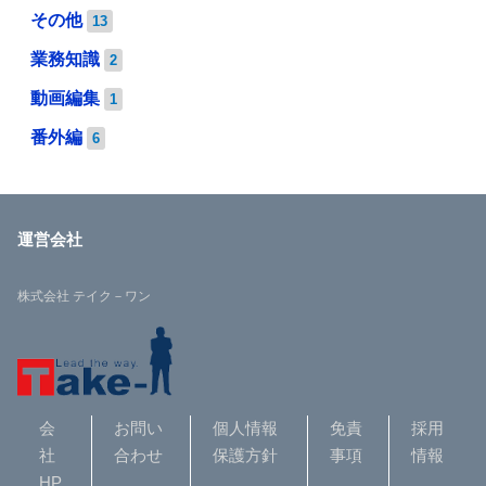
その他
13
業務知識
2
動画編集
1
番外編
6
運営会社
株式会社 テイク－ワン
会
お問い
個人情報
免責
採用
社
合わせ
保護方針
事項
情報
HP