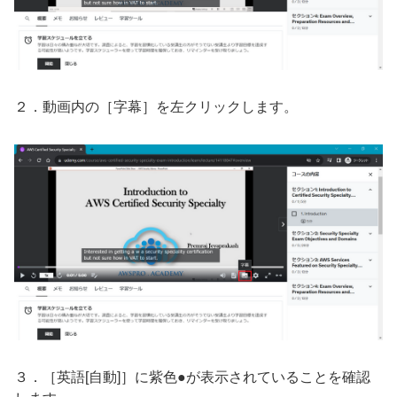
２．動画内の［字幕］を左クリックします。
３．［英語[自動]］に紫色●が表示されていることを確認