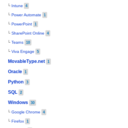
Intune
4
Power Automate
1
PowerPoint
1
SharePoint Online
4
Teams
10
Viva Engage
5
MovableType.net
1
Oracle
1
Python
3
SQL
2
Windows
30
Google Chrome
4
Firefox
1