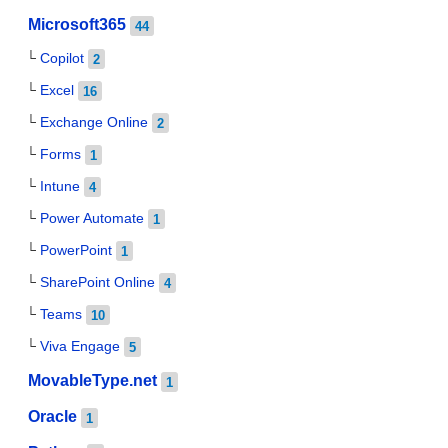
Microsoft365
44
Copilot
2
Excel
16
Exchange Online
2
Forms
1
Intune
4
Power Automate
1
PowerPoint
1
SharePoint Online
4
Teams
10
Viva Engage
5
MovableType.net
1
Oracle
1