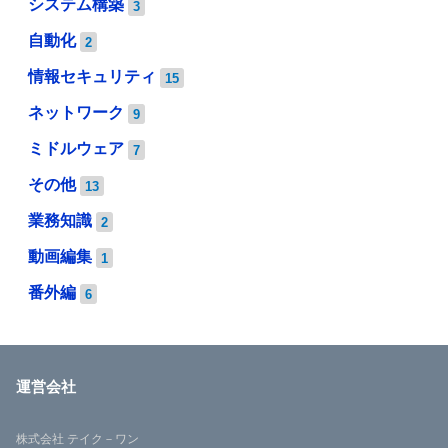
システム構築
3
自動化
2
情報セキュリティ
15
ネットワーク
9
ミドルウェア
7
その他
13
業務知識
2
動画編集
1
番外編
6
運営会社
株式会社 テイク－ワン