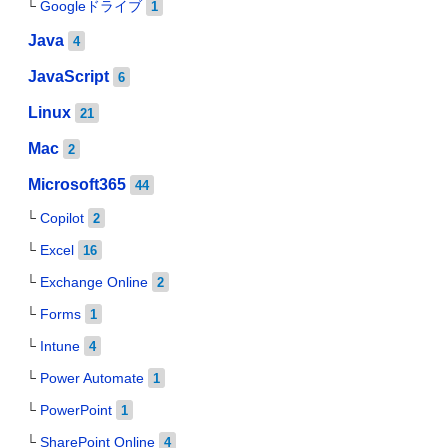
Googleドライブ
1
Java
4
JavaScript
6
Linux
21
Mac
2
Microsoft365
44
Copilot
2
Excel
16
Exchange Online
2
Forms
1
Intune
4
Power Automate
1
PowerPoint
1
SharePoint Online
4