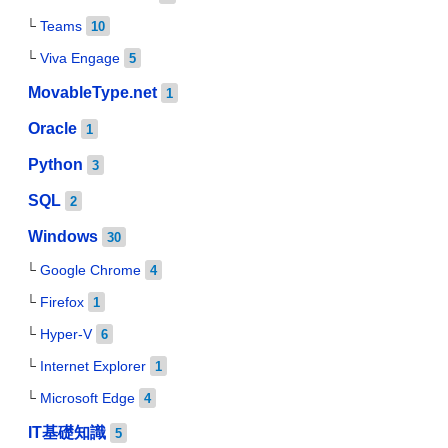
Teams
10
Viva Engage
5
MovableType.net
1
Oracle
1
Python
3
SQL
2
Windows
30
Google Chrome
4
Firefox
1
Hyper-V
6
Internet Explorer
1
Microsoft Edge
4
IT基礎知識
5